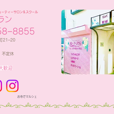
ューティーサロン＆スクール
ラン
58−8855
町21−20
 不定休
大歓迎
お寺でマルシェ