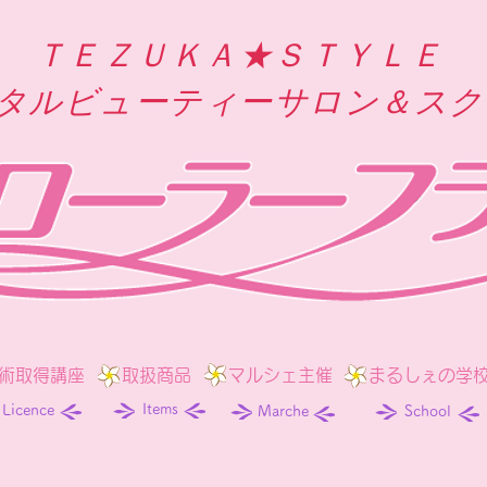
ＴＥＺＵＫＡ★ＳＴＹＬＥ
タルビューティーサロン＆スク
術取得講座
取扱商品
マルシェ主催
まるしぇの学
Items
Licence
Marche
School