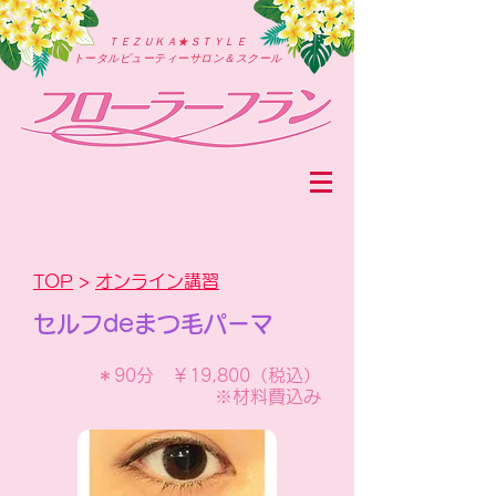
ＴＥＺＵＫＡ★ＳＴＹＬＥ
トータルビューティーサロン＆スクール
TOP
>
オンライン講習
セルフdeまつ毛パーマ
＊90分 ￥19,800（税込）
※材料費込み