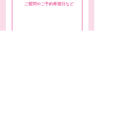
送信する
TEZUKA★STYLE
トータルビューティー
サロン＆スクール
フローラーフラン
☎
090−8058−885
5
〒254−0063 平塚市諏訪町21−20
駐車場有ります
１０：００～２０：００ 不定休